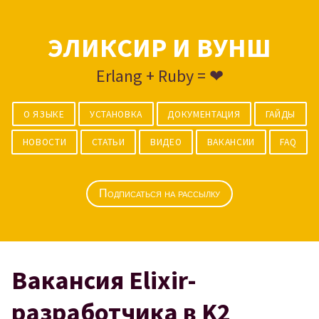
ЭЛИКСИР И ВУНШ
Erlang + Ruby = ❤
О ЯЗЫКЕ
УСТАНОВКА
ДОКУМЕНТАЦИЯ
ГАЙДЫ
НОВОСТИ
СТАТЬИ
ВИДЕО
ВАКАНСИИ
FAQ
Подписаться на рассылку
Вакансия Elixir-
разработчика в K2