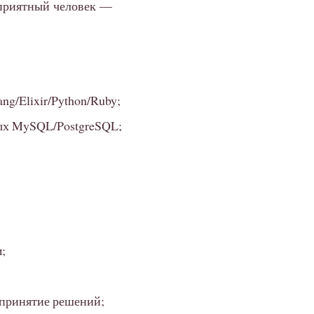
 приятный человек —
g/Elixir/Python/Ruby;
ых MySQL/PostgreSQL;
;
а принятие решений;