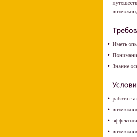
путешеств
возможно,
Требо
Иметь опы
Понимание
Знание осн
Услови
работа с 
возможнос
эффективн
возможнос