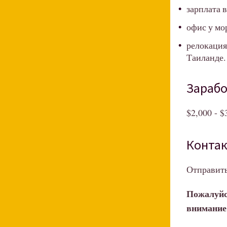
зарплата 
офис у мо
релокация
Таиланде.
Зарабо
$2,000 - $
Контак
Отправить
Пожалуйс
внимание 