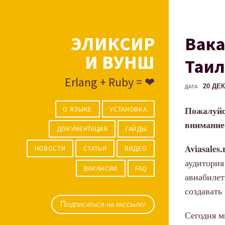
ЭЛИКСИР
Вака
И ВУНШ
Таил
Erlang + Ruby = ❤
20 ДЕ
ДАТА
Пожалуйс
О ЯЗЫКЕ
УСТАНОВКА
внимание 
ДОКУМЕНТАЦИЯ
ГАЙДЫ
Aviasales.
НОВОСТИ
СТАТЬИ
ВИДЕО
аудитория
ВАКАНСИИ
FAQ
авиабилет
создавать
Подписаться на рассылку
Сегодня м